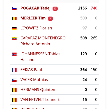
POGACAR Tadej
2156
740
K
MERLIER Tim
500
0
K
LIPOWITZ Florian
97
0
CARAPAZ MONTENEGRO
508
265
Richard Antonio
JOHANNESSEN Tobias
129
0
Halland
SEIXAS Paul
364
150
VACEK Mathias
24
0
HERMANS Quinten
0
0
VAN EETVELT Lennert
15
0