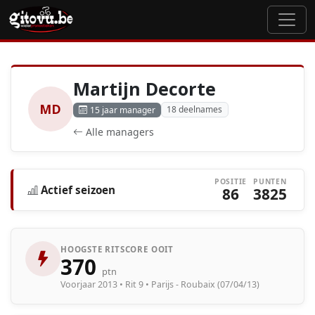
Martijn Decorte
MD
18 deelnames
15 jaar manager
Alle managers
POSITIE
PUNTEN
Actief seizoen
86
3825
HOOGSTE RITSCORE OOIT
370
ptn
Voorjaar 2013 • Rit 9 • Parijs - Roubaix (07/04/13)