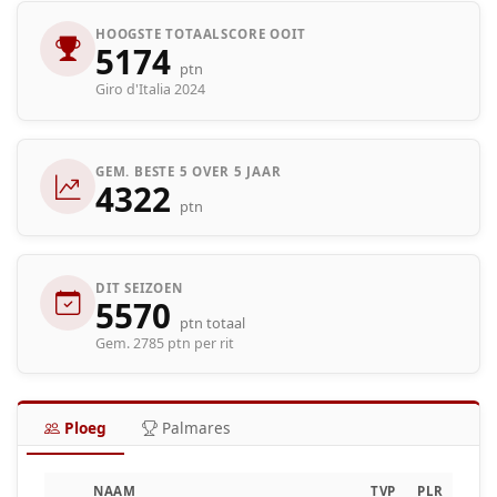
HOOGSTE TOTAALSCORE OOIT
5174
ptn
Giro d'Italia 2024
GEM. BESTE 5 OVER 5 JAAR
4322
ptn
DIT SEIZOEN
5570
ptn totaal
Gem. 2785 ptn per rit
Ploeg
Palmares
NAAM
TVP
PLR