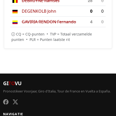
DEBRUYNE Ramses
28
0
DEGENKOLB John
0
0
GAVIRIA RENDON Fernando
4
0
CQ = CQ-punten • TVP = Totaal verzamelde
punten • PLR = Punten laatste rit
GI
TO
VU
Pronostikeer Voorjaar, Giro d'Italia, Tour de France en Vuelta a España.
NAVIGATIE