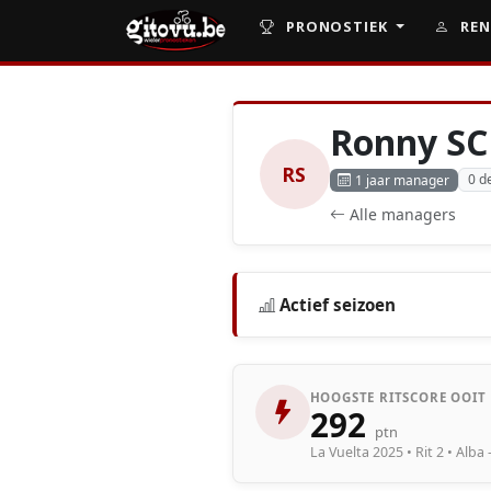
PRONOSTIEK
REN
Ronny S
RS
0 d
1 jaar manager
Alle managers
Actief seizoen
HOOGSTE RITSCORE OOIT
292
ptn
La Vuelta 2025 • Rit 2 • Alb