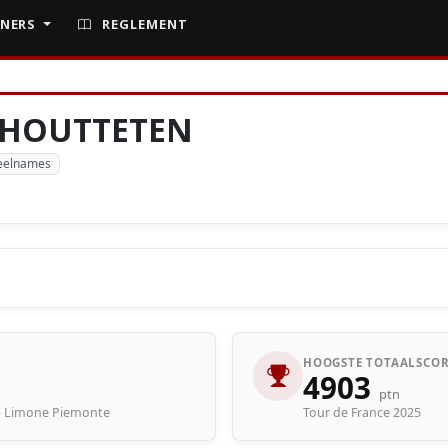
NERS
REGLEMENT
CHOUTTETEN
eelnames
HOOGSTE TOTAALSCOR
4903
ptn
a - Limone Piemonte
Tour de France 2025