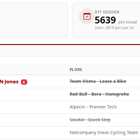
R
DIT SEIZOEN
5639
ptn totaal
Gem. 2819 ptn per rit
PLOEG
 Jonas
Team Visma - Lease a Bike
K
Red Bull - Bora - Hansgrohe
Alpecin - Premier Tech
Soudal - Quick Step
Netcompany Ineos Cycling Team