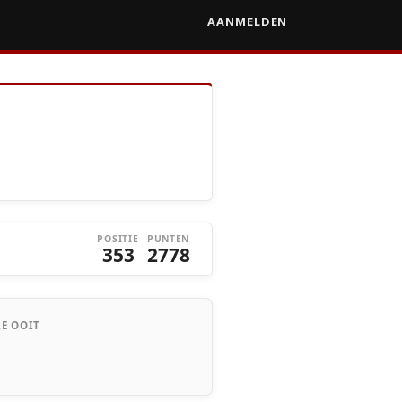
AANMELDEN
POSITIE
PUNTEN
353
2778
E OOIT