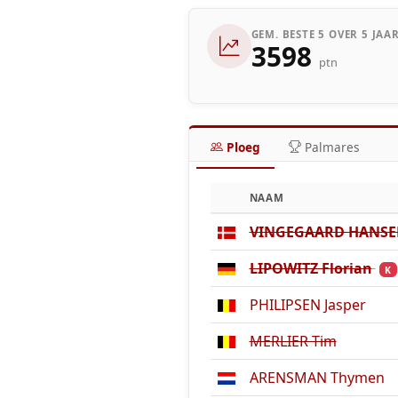
GEM. BESTE 5 OVER 5 JAA
3598
ptn
Ploeg
Palmares
NAAM
VINGEGAARD HANSEN
LIPOWITZ Florian
K
PHILIPSEN Jasper
MERLIER Tim
ARENSMAN Thymen