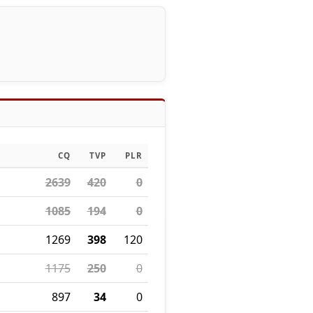
CQ
TVP
PLR
2639
420
0
1085
194
0
1269
398
120
1175
250
0
897
34
0