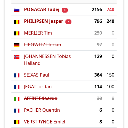
POGACAR Tadej
2156
740
K
PHILIPSEN Jasper
796
240
K
MERLIER Tim
250
0
LIPOWITZ Florian
97
0
JOHANNESSEN Tobias
129
0
Halland
SEIXAS Paul
364
150
JEGAT Jordan
114
100
AFFINI Edoardo
30
0
PACHER Quentin
6
0
VERSTRYNGE Emiel
8
0