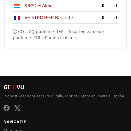
KIRSCH Alex
0
0
VEISTROFFER Baptiste
0
0
CQ = CQ-punten • TVP = Totaal verzamelde
punten • PLR = Punten laatste rit
GI
TO
VU
Pronostikeer Voorjaar, Giro d'Italia, Tour de France en Vuelta a España.
NAVIGATIE
Managers