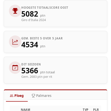
HOOGSTE TOTAALSCORE OOIT
5082
ptn
Giro d'Italia 2024
GEM. BESTE 5 OVER 5 JAAR
4534
ptn
DIT SEIZOEN
5366
ptn totaal
Gem. 2683 ptn per rit
Ploeg
Palmares
NAAM
TVP
PLR