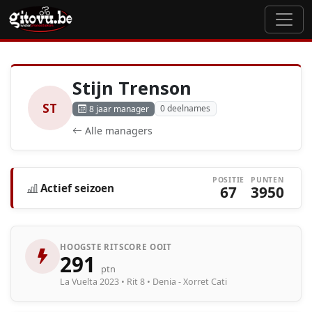
Stijn Trenson
ST
0 deelnames
8 jaar manager
Alle managers
POSITIE
PUNTEN
Actief seizoen
67
3950
HOOGSTE RITSCORE OOIT
291
ptn
La Vuelta 2023 • Rit 8 • Denia - Xorret Cati