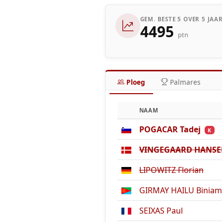
GEM. BESTE 5 OVER 5 JAA
4495
ptn
Ploeg
Palmares
NAAM
POGACAR Tadej
K
VINGEGAARD HANSEN
LIPOWITZ Florian
GIRMAY HAILU Biniam
SEIXAS Paul