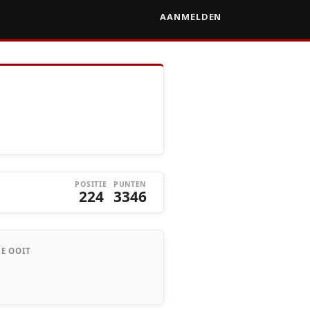
AANMELDEN
POSITIE
PUNTEN
224
3346
E OOIT