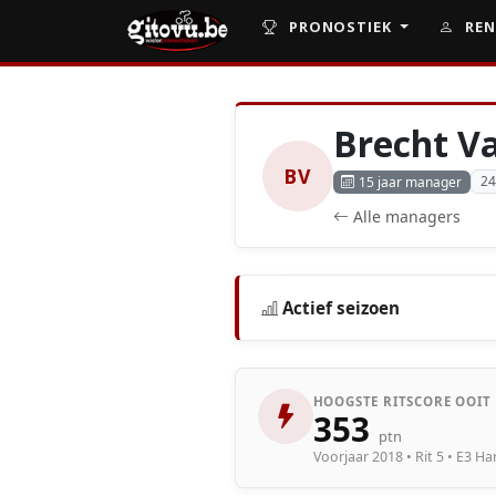
PRONOSTIEK
REN
Brecht V
BV
24
15 jaar manager
Alle managers
Actief seizoen
HOOGSTE RITSCORE OOIT
353
ptn
Voorjaar 2018 • Rit 5 • E3 H