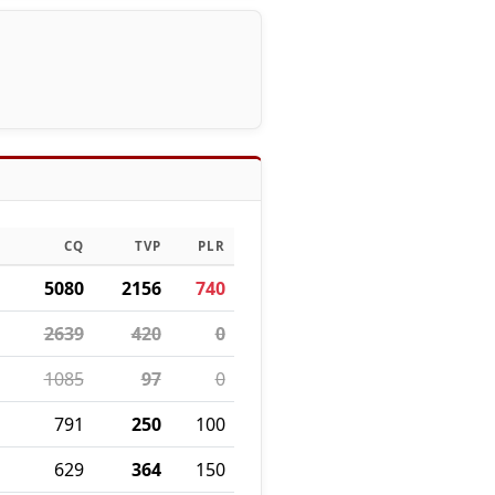
CQ
TVP
PLR
5080
2156
740
2639
420
0
1085
97
0
791
250
100
629
364
150