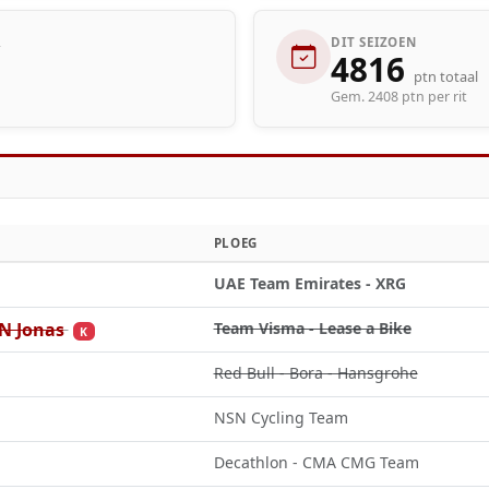
R
DIT SEIZOEN
4816
ptn totaal
Gem. 2408 ptn per rit
PLOEG
UAE Team Emirates - XRG
 Jonas
Team Visma - Lease a Bike
K
Red Bull - Bora - Hansgrohe
NSN Cycling Team
Decathlon - CMA CMG Team