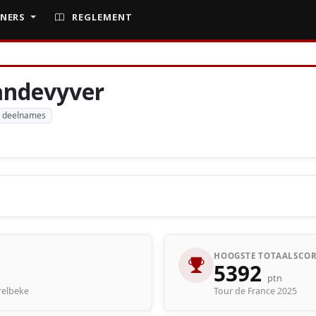
NERS
REGLEMENT
andevyver
 deelnames
HOOGSTE TOTAALSCOR
5392
ptn
arelbeke
Tour de France 2025