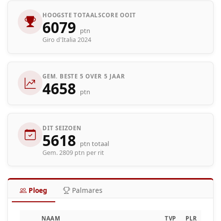
HOOGSTE TOTAALSCORE OOIT
6079
ptn
Giro d'Italia 2024
GEM. BESTE 5 OVER 5 JAAR
4658
ptn
DIT SEIZOEN
5618
ptn totaal
Gem. 2809 ptn per rit
Ploeg
Palmares
NAAM
TVP
PLR