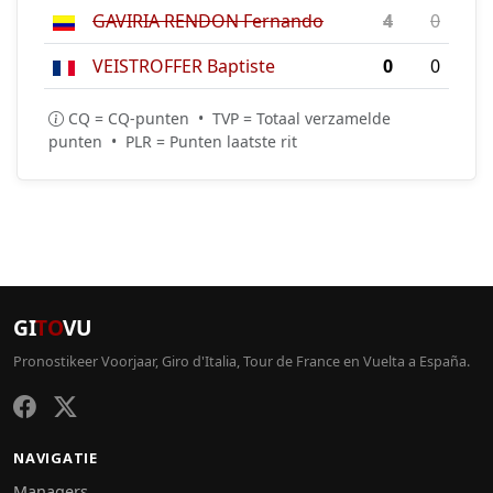
GAVIRIA RENDON Fernando
4
0
VEISTROFFER Baptiste
0
0
CQ = CQ-punten • TVP = Totaal verzamelde
punten • PLR = Punten laatste rit
GI
TO
VU
Pronostikeer Voorjaar, Giro d'Italia, Tour de France en Vuelta a España.
NAVIGATIE
Managers