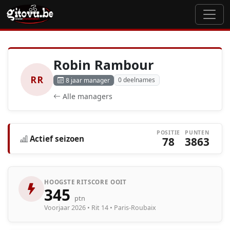
Robin Rambour
RR
0 deelnames
8 jaar manager
Alle managers
POSITIE
PUNTEN
Actief seizoen
78
3863
HOOGSTE RITSCORE OOIT
345
ptn
Voorjaar 2026 • Rit 14 • Paris-Roubaix