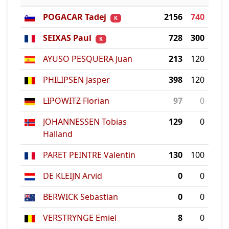
POGACAR Tadej
2156
740
K
SEIXAS Paul
728
300
K
AYUSO PESQUERA Juan
213
120
PHILIPSEN Jasper
398
120
LIPOWITZ Florian
97
0
JOHANNESSEN Tobias
129
0
Halland
PARET PEINTRE Valentin
130
100
DE KLEIJN Arvid
0
0
BERWICK Sebastian
0
0
VERSTRYNGE Emiel
8
0