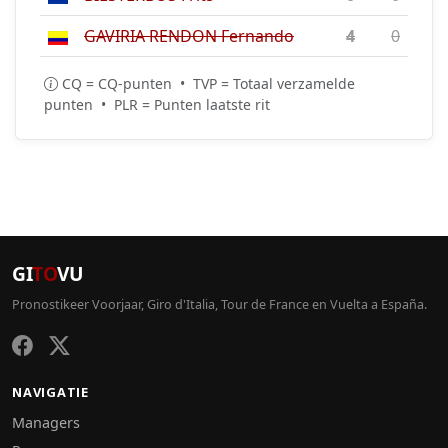
GAVIRIA RENDON Fernando
4
0
CQ = CQ-punten • TVP = Totaal verzamelde
punten • PLR = Punten laatste rit
GI
TO
VU
Pronostikeer Voorjaar, Giro d'Italia, Tour de France en Vuelta a España.
NAVIGATIE
Managers