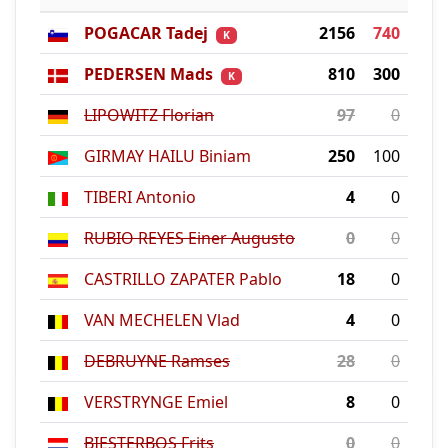
POGACAR Tadej
2156
740
K
PEDERSEN Mads
810
300
K
LIPOWITZ Florian
97
0
GIRMAY HAILU Biniam
250
100
TIBERI Antonio
4
0
RUBIO REYES Einer Augusto
0
0
CASTRILLO ZAPATER Pablo
18
0
VAN MECHELEN Vlad
4
0
DEBRUYNE Ramses
28
0
VERSTRYNGE Emiel
8
0
BIESTERBOS Frits
0
0