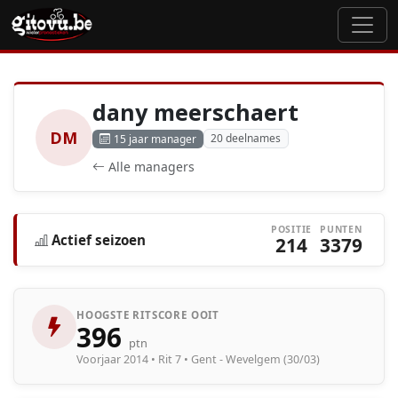
dany meerschaert
DM
20 deelnames
15 jaar manager
Alle managers
POSITIE
PUNTEN
Actief seizoen
214
3379
HOOGSTE RITSCORE OOIT
396
ptn
Voorjaar 2014 • Rit 7 • Gent - Wevelgem (30/03)