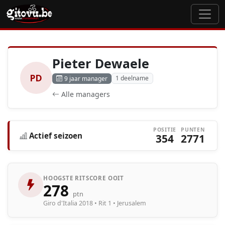
Pieter Dewaele
PD
1 deelname
9 jaar manager
Alle managers
POSITIE
PUNTEN
Actief seizoen
354
2771
HOOGSTE RITSCORE OOIT
278
ptn
Giro d'Italia 2018 • Rit 1 • Jerusalem