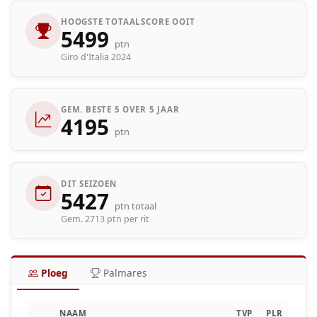
HOOGSTE TOTAALSCORE OOIT
5499
ptn
Giro d'Italia 2024
GEM. BESTE 5 OVER 5 JAAR
4195
ptn
DIT SEIZOEN
5427
ptn totaal
Gem. 2713 ptn per rit
Ploeg
Palmares
NAAM
TVP
PLR