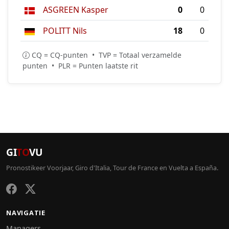
ASGREEN Kasper
0
0
POLITT Nils
18
0
CQ = CQ-punten • TVP = Totaal verzamelde
punten • PLR = Punten laatste rit
GI
TO
VU
Pronostikeer Voorjaar, Giro d'Italia, Tour de France en Vuelta a España.
NAVIGATIE
Managers