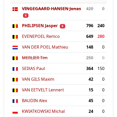
VINGEGAARD HANSEN Jonas
420
0
K
PHILIPSEN Jasper
796
240
K
EVENEPOEL Remco
649
280
VAN DER POEL Mathieu
148
0
MERLIER Tim
250
0
SEIXAS Paul
364
150
VAN GILS Maxim
42
0
VAN EETVELT Lennert
15
0
BAUDIN Alex
45
0
KWIATKOWSKI Michal
24
0