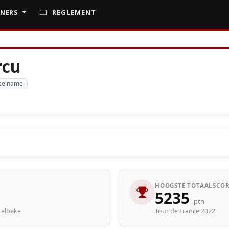
NERS
REGLEMENT
rcu
eelname
HOOGSTE TOTAALSCOR
5235
ptn
arelbeke
Tour de France 2022