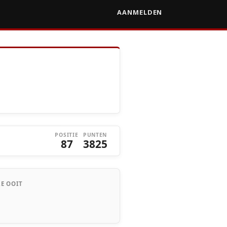
AANMELDEN
POSITIE
PUNTEN
87
3825
E OOIT