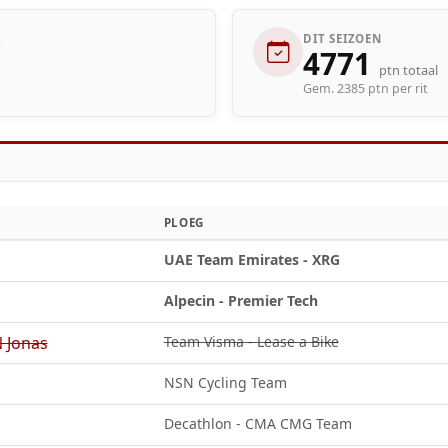
R
DIT SEIZOEN
4771
ptn totaal
Gem. 2385 ptn per rit
PLOEG
UAE Team Emirates - XRG
Alpecin - Premier Tech
 Jonas
Team Visma - Lease a Bike
NSN Cycling Team
Decathlon - CMA CMG Team