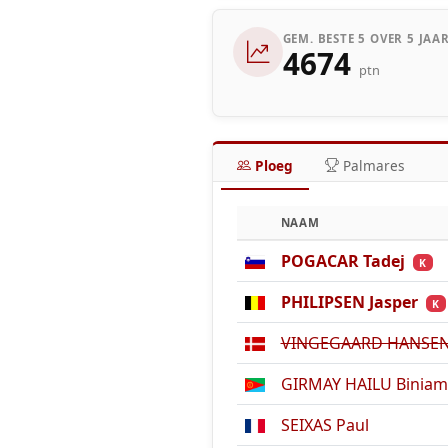
GEM. BESTE 5 OVER 5 JAA
4674
ptn
Ploeg
Palmares
NAAM
POGACAR Tadej
K
PHILIPSEN Jasper
K
VINGEGAARD HANSEN
GIRMAY HAILU Biniam
SEIXAS Paul