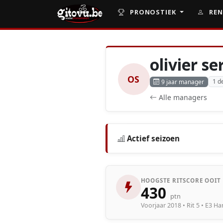
PRONOSTIEK
REN
olivier se
OS
1 d
9 jaar manager
Alle managers
Actief seizoen
HOOGSTE RITSCORE OOIT
430
ptn
Voorjaar 2018 • Rit 5 • E3 H