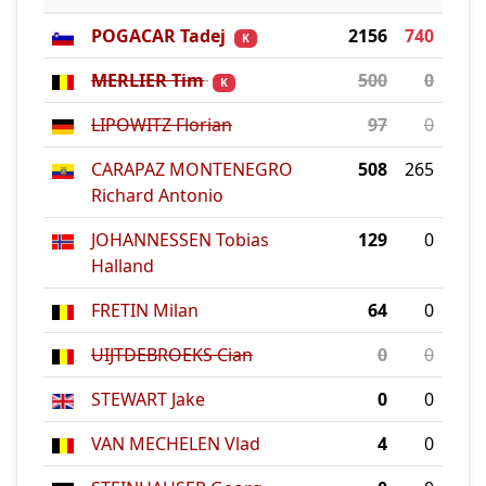
POGACAR Tadej
2156
740
K
MERLIER Tim
500
0
K
LIPOWITZ Florian
97
0
CARAPAZ MONTENEGRO
508
265
Richard Antonio
JOHANNESSEN Tobias
129
0
Halland
FRETIN Milan
64
0
UIJTDEBROEKS Cian
0
0
STEWART Jake
0
0
VAN MECHELEN Vlad
4
0