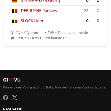
STEINHAUSER Georg
0
0
DEBRUYNE Ramses
28
0
SLOCK Liam
0
0
CQ = CQ-punten • TVP = Totaal verzamelde
punten • PLR = Punten laatste rit
GI
TO
VU
Pronostikeer Voorjaar, Giro d'Italia, Tour de France en Vuelta a España.
NAVIGATIE