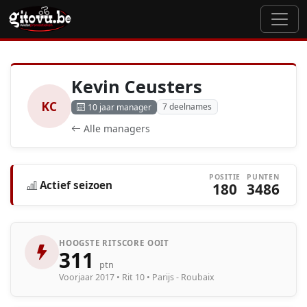
Kevin Ceusters
KC
7 deelnames
10 jaar manager
Alle managers
POSITIE
PUNTEN
Actief seizoen
180
3486
HOOGSTE RITSCORE OOIT
311
ptn
Voorjaar 2017 • Rit 10 • Parijs - Roubaix