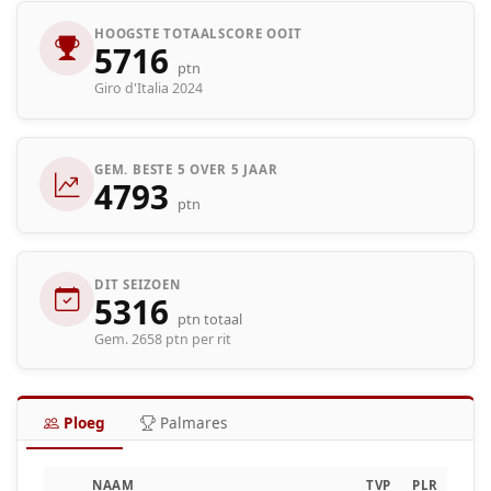
HOOGSTE TOTAALSCORE OOIT
5716
ptn
Giro d'Italia 2024
GEM. BESTE 5 OVER 5 JAAR
4793
ptn
DIT SEIZOEN
5316
ptn totaal
Gem. 2658 ptn per rit
Ploeg
Palmares
NAAM
TVP
PLR