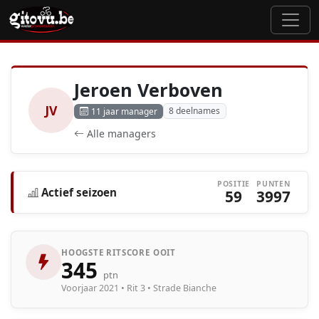
Jeroen Verboven
JV
8 deelnames
11 jaar manager
Alle managers
POSITIE
PUNTEN
Actief seizoen
59
3997
HOOGSTE RITSCORE OOIT
345
ptn
Voorjaar 2021 • Rit 3 • Strade Bianche