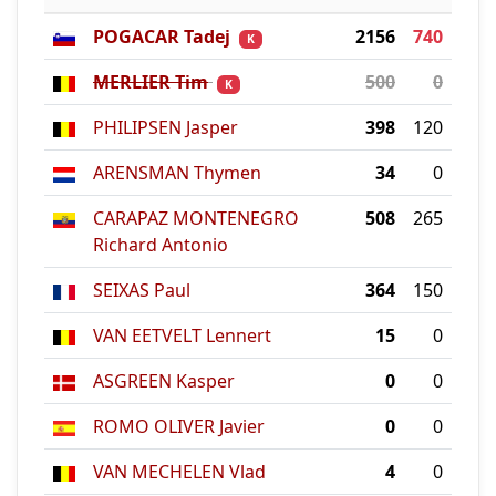
POGACAR Tadej
2156
740
K
MERLIER Tim
500
0
K
PHILIPSEN Jasper
398
120
ARENSMAN Thymen
34
0
CARAPAZ MONTENEGRO
508
265
Richard Antonio
SEIXAS Paul
364
150
VAN EETVELT Lennert
15
0
ASGREEN Kasper
0
0
ROMO OLIVER Javier
0
0
VAN MECHELEN Vlad
4
0