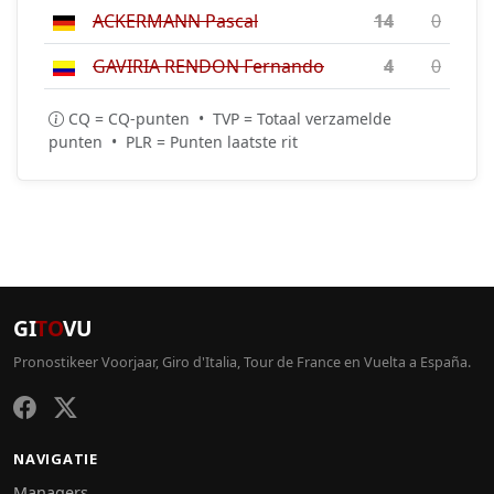
ACKERMANN Pascal
14
0
GAVIRIA RENDON Fernando
4
0
CQ = CQ-punten • TVP = Totaal verzamelde
punten • PLR = Punten laatste rit
GI
TO
VU
Pronostikeer Voorjaar, Giro d'Italia, Tour de France en Vuelta a España.
NAVIGATIE
Managers