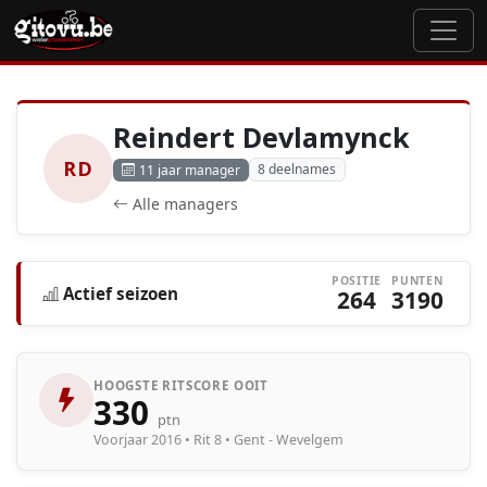
Reindert Devlamynck
RD
8 deelnames
11 jaar manager
Alle managers
POSITIE
PUNTEN
Actief seizoen
264
3190
HOOGSTE RITSCORE OOIT
330
ptn
Voorjaar 2016 • Rit 8 • Gent - Wevelgem