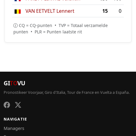
VAN EETVELT Lennert
15
0
CQ = CQ-punten • TVP = Totaal verzamelde
punten • PLR = Punten laatste rit
GI
TO
VU
Pronostikeer Voorjaar, Giro d'Italia, Tour de France en Vuelta a España.
NAVIGATIE
Managers