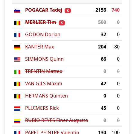
POGACAR Tadej
2156
740
K
MERLIER Tim
500
0
K
GODON Dorian
32
0
KANTER Max
204
80
SIMMONS Quinn
66
0
TRENTIN Matteo
0
0
VAN GILS Maxim
42
0
HERMANS Quinten
0
0
PLUIMERS Rick
45
0
RUBIO REYES Einer Augusto
0
0
PARET PEINTRE Valentin
130
100