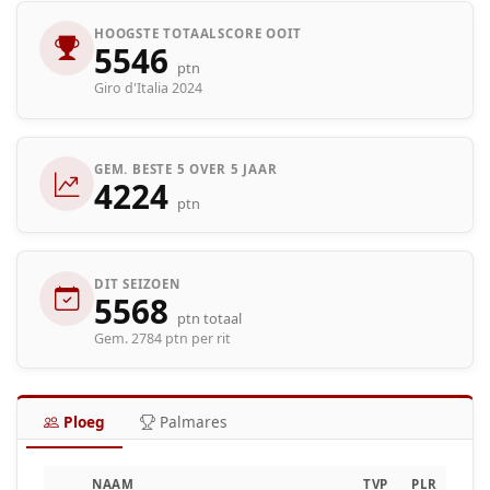
HOOGSTE TOTAALSCORE OOIT
5546
ptn
Giro d'Italia 2024
GEM. BESTE 5 OVER 5 JAAR
4224
ptn
DIT SEIZOEN
5568
ptn totaal
Gem. 2784 ptn per rit
Ploeg
Palmares
NAAM
TVP
PLR