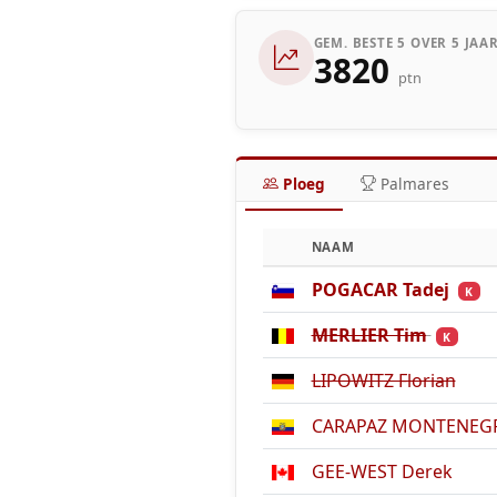
GEM. BESTE 5 OVER 5 JAA
3820
ptn
Ploeg
Palmares
NAAM
POGACAR Tadej
K
MERLIER Tim
K
LIPOWITZ Florian
CARAPAZ MONTENEGRO
GEE-WEST Derek