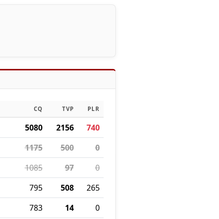
CQ
TVP
PLR
5080
2156
740
1175
500
0
1085
97
0
795
508
265
783
14
0