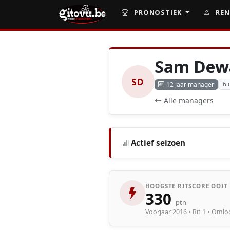
PRONOSTIEK
REN
Sam Dew
SD
6 
12 jaar manager
Alle managers
Actief seizoen
HOOGSTE RITSCORE OOIT
330
ptn
Voorjaar 2016 • Rit 1 • Oml