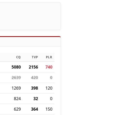
CQ
TVP
PLR
5080
2156
740
2639
420
0
1269
398
120
824
32
0
629
364
150