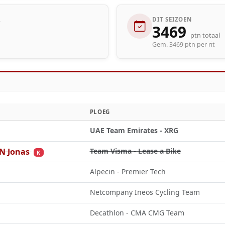
R
DIT SEIZOEN
3469
ptn totaal
Gem. 3469 ptn per rit
PLOEG
UAE Team Emirates - XRG
 Jonas
Team Visma - Lease a Bike
K
Alpecin - Premier Tech
Netcompany Ineos Cycling Team
Decathlon - CMA CMG Team