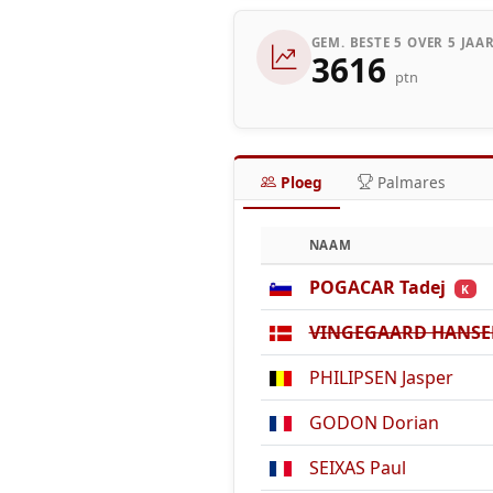
GEM. BESTE 5 OVER 5 JAA
3616
ptn
Ploeg
Palmares
NAAM
POGACAR Tadej
K
VINGEGAARD HANSEN
PHILIPSEN Jasper
GODON Dorian
SEIXAS Paul