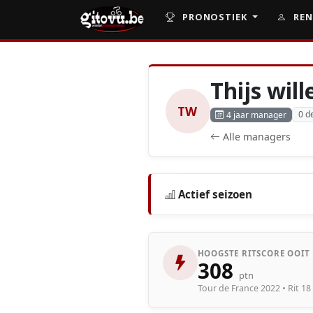
PRONOSTIEK
REN
Thijs wil
TW
0 d
4 jaar manager
Alle managers
Actief seizoen
HOOGSTE RITSCORE OOIT
308
ptn
Tour de France 2022 • Rit 1