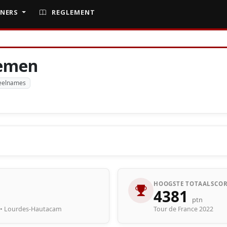
NERS
REGLEMENT
lemen
eelnames
HOOGSTE TOTAALSCOR
4381
ptn
8 • Lourdes-Hautacam
Tour de France 2022