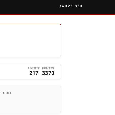
AANMELDEN
POSITIE
PUNTEN
217
3370
E OOIT