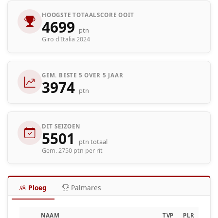
HOOGSTE TOTAALSCORE OOIT
4699
ptn
Giro d'Italia 2024
GEM. BESTE 5 OVER 5 JAAR
3974
ptn
DIT SEIZOEN
5501
ptn totaal
Gem. 2750 ptn per rit
Ploeg
Palmares
NAAM
TVP
PLR