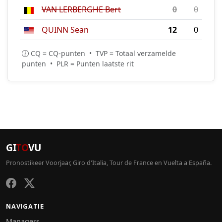
VAN LERBERGHE Bert
0
0
QUINN Sean
12
0
CQ = CQ-punten • TVP = Totaal verzamelde
punten • PLR = Punten laatste rit
GI
TO
VU
Pronostikeer Voorjaar, Giro d'Italia, Tour de France en Vuelta a España.
NAVIGATIE
Managers