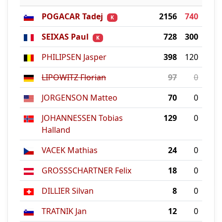
POGACAR Tadej
2156
740
K
SEIXAS Paul
728
300
K
PHILIPSEN Jasper
398
120
LIPOWITZ Florian
97
0
JORGENSON Matteo
70
0
JOHANNESSEN Tobias
129
0
Halland
VACEK Mathias
24
0
GROSSSCHARTNER Felix
18
0
DILLIER Silvan
8
0
TRATNIK Jan
12
0