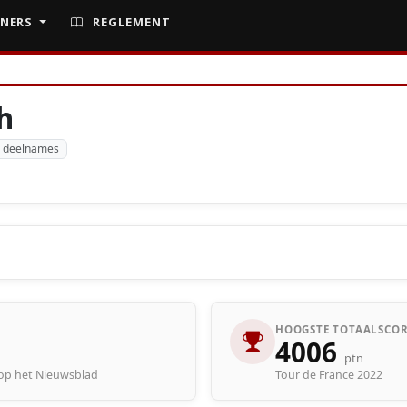
NERS
REGLEMENT
h
 deelnames
HOOGSTE TOTAALSCOR
4006
ptn
oop het Nieuwsblad
Tour de France 2022