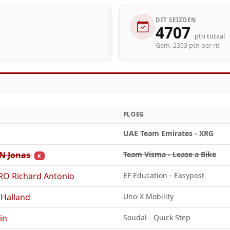
R
DIT SEIZOEN
4707
ptn totaal
Gem. 2353 ptn per rit
PLOEG
UAE Team Emirates - XRG
 Jonas
Team Visma - Lease a Bike
K
 Richard Antonio
EF Education - Easypost
Halland
Uno-X Mobility
in
Soudal - Quick Step