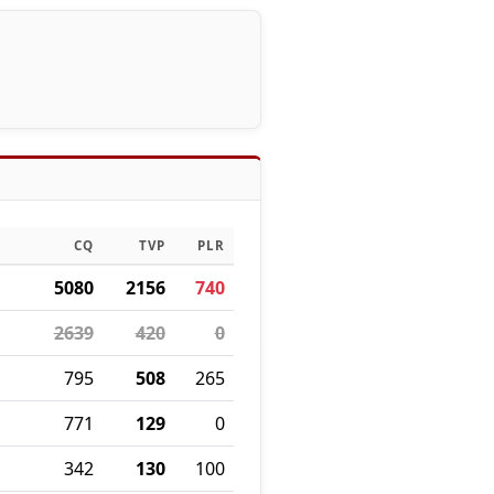
CQ
TVP
PLR
5080
2156
740
2639
420
0
795
508
265
771
129
0
342
130
100