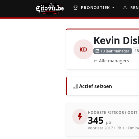
PRONOSTIEK
REN
Kevin Dis
KD
18
13 jaar manager
Alle managers
Actief seizoen
HOOGSTE RITSCORE OOIT
345
ptn
Voorjaar 2017 • Rit 1 • Oml