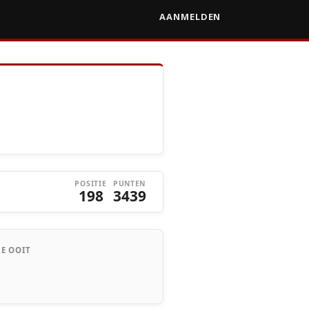
AANMELDEN
POSITIE
PUNTEN
198
3439
E OOIT