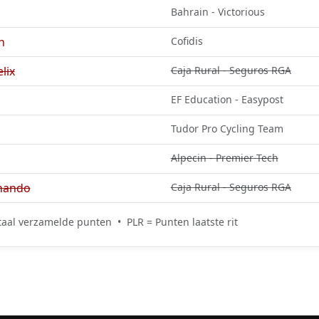
Bahrain - Victorious
n
Cofidis
lix
Caja Rural - Seguros RGA
EF Education - Easypost
Tudor Pro Cycling Team
Alpecin - Premier Tech
nando
Caja Rural - Seguros RGA
aal verzamelde punten • PLR = Punten laatste rit