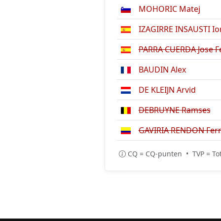
MOHORIC Matej
IZAGIRRE INSAUSTI Io
PARRA CUERDA Jose Fe
BAUDIN Alex
DE KLEIJN Arvid
DEBRUYNE Ramses
GAVIRIA RENDON Fer
CQ = CQ-punten • TVP = Tot