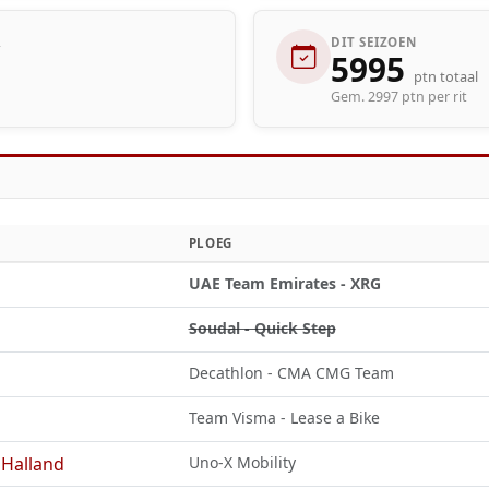
R
DIT SEIZOEN
5995
ptn totaal
Gem. 2997 ptn per rit
PLOEG
UAE Team Emirates - XRG
Soudal - Quick Step
Decathlon - CMA CMG Team
Team Visma - Lease a Bike
Halland
Uno-X Mobility