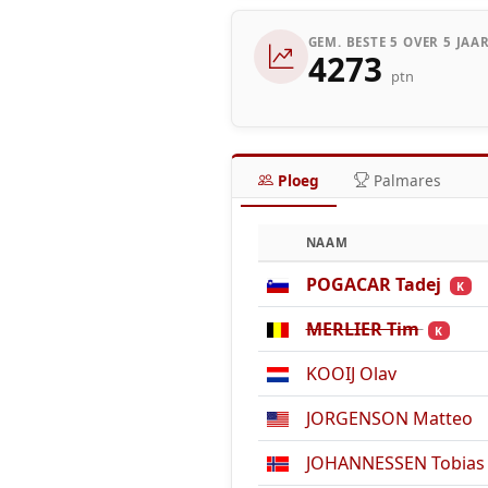
GEM. BESTE 5 OVER 5 JAA
4273
ptn
Ploeg
Palmares
NAAM
POGACAR Tadej
K
MERLIER Tim
K
KOOIJ Olav
JORGENSON Matteo
JOHANNESSEN Tobias 