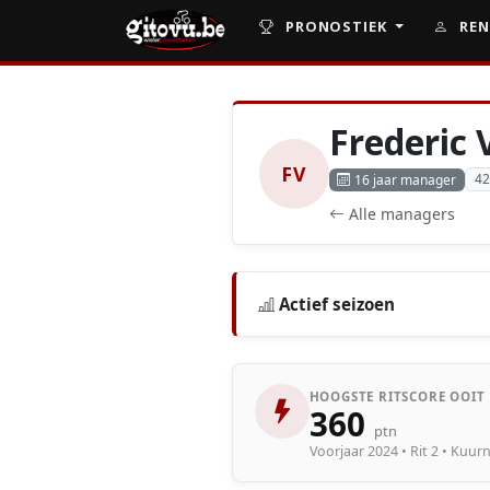
PRONOSTIEK
REN
Frederic 
FV
42
16 jaar manager
Alle managers
Actief seizoen
HOOGSTE RITSCORE OOIT
360
ptn
Voorjaar 2024 • Rit 2 • Kuu