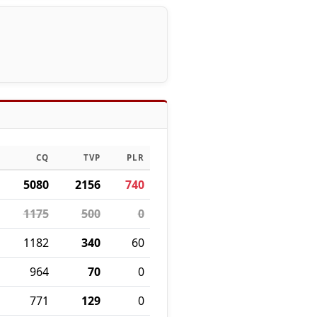
CQ
TVP
PLR
5080
2156
740
1175
500
0
1182
340
60
964
70
0
771
129
0