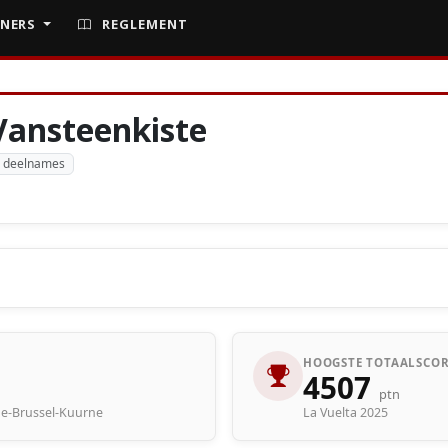
NERS
REGLEMENT
Vansteenkiste
 deelnames
HOOGSTE TOTAALSCOR
4507
ptn
rne-Brussel-Kuurne
La Vuelta 2025