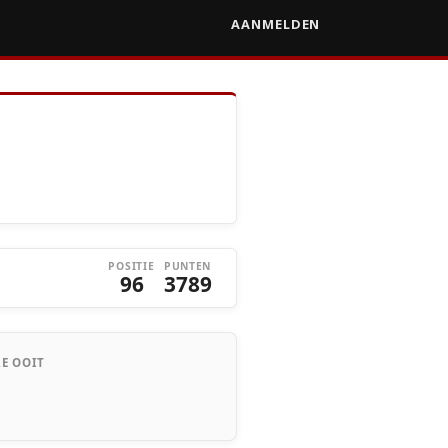
AANMELDEN
POSITIE
PUNTEN
96
3789
E OOIT