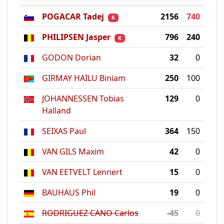
POGACAR Tadej
2156
740
K
PHILIPSEN Jasper
796
240
K
GODON Dorian
32
0
GIRMAY HAILU Biniam
250
100
JOHANNESSEN Tobias
129
0
Halland
SEIXAS Paul
364
150
VAN GILS Maxim
42
0
VAN EETVELT Lennert
15
0
BAUHAUS Phil
19
0
RODRIGUEZ CANO Carlos
-45
0