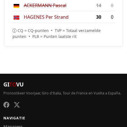
ACKERMANN Pascal
14
0
HAGENES Per Strand
30
0
CQ = CQ-punten • TVP = Totaal verzamelde
punten • PLR = Punten laatste rit
GI
TO
VU
Pronostikeer Voorjaar, Giro d'Italia, Tour de France en Vuelta a España.
NAVIGATIE
Managers