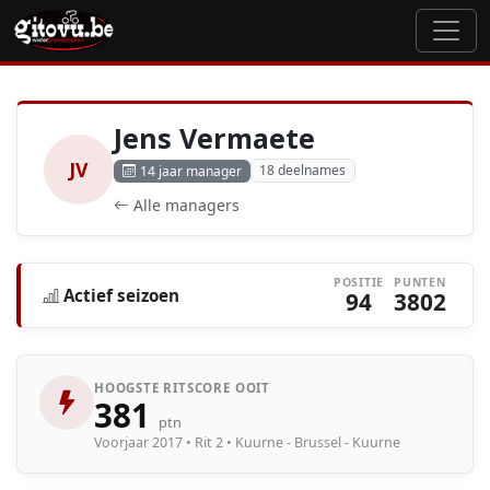
Jens Vermaete
JV
18 deelnames
14 jaar manager
Alle managers
POSITIE
PUNTEN
Actief seizoen
94
3802
HOOGSTE RITSCORE OOIT
381
ptn
Voorjaar 2017 • Rit 2 • Kuurne - Brussel - Kuurne