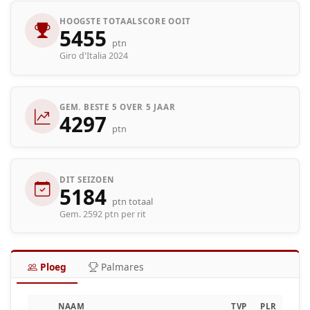
HOOGSTE TOTAALSCORE OOIT
5455
ptn
Giro d'Italia 2024
GEM. BESTE 5 OVER 5 JAAR
4297
ptn
DIT SEIZOEN
5184
ptn totaal
Gem. 2592 ptn per rit
Ploeg
Palmares
NAAM
TVP
PLR