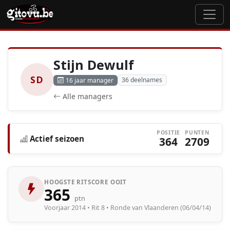
Stijn Dewulf
SD
36 deelnames
16 jaar manager
Alle managers
POSITIE
PUNTEN
Actief seizoen
364
2709
HOOGSTE RITSCORE OOIT
365
ptn
Voorjaar 2014 • Rit 8 • Ronde van Vlaanderen (06/04/14)