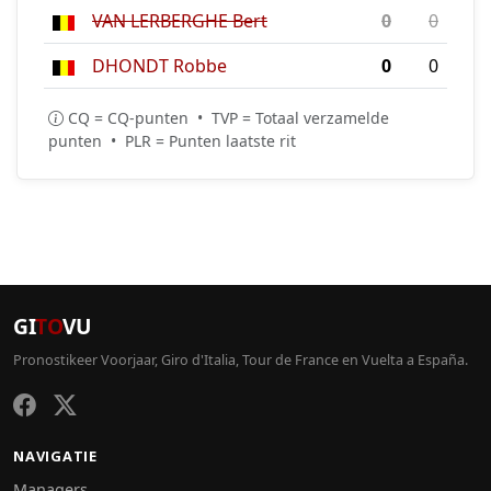
VAN LERBERGHE Bert
0
0
DHONDT Robbe
0
0
CQ = CQ-punten • TVP = Totaal verzamelde
punten • PLR = Punten laatste rit
GI
TO
VU
Pronostikeer Voorjaar, Giro d'Italia, Tour de France en Vuelta a España.
NAVIGATIE
Managers