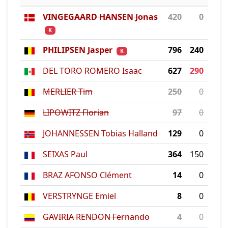
VINGEGAARD HANSEN Jonas
420
0
K
PHILIPSEN Jasper
796
240
K
DEL TORO ROMERO Isaac
627
290
MERLIER Tim
250
0
LIPOWITZ Florian
97
0
JOHANNESSEN Tobias Halland
129
0
SEIXAS Paul
364
150
BRAZ AFONSO Clément
14
0
VERSTRYNGE Emiel
8
0
GAVIRIA RENDON Fernando
4
0