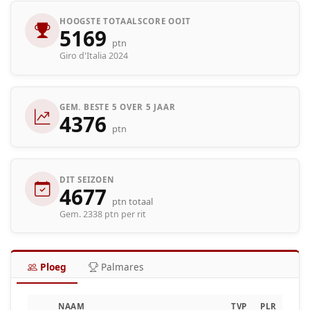
HOOGSTE TOTAALSCORE OOIT
5169
ptn
Giro d'Italia 2024
GEM. BESTE 5 OVER 5 JAAR
4376
ptn
DIT SEIZOEN
4677
ptn totaal
Gem. 2338 ptn per rit
Ploeg
Palmares
NAAM
TVP
PLR