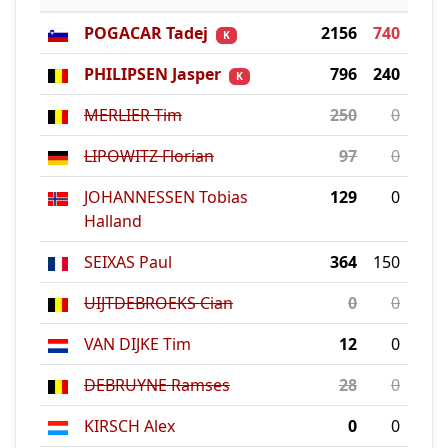
POGACAR Tadej
2156
740
K
PHILIPSEN Jasper
796
240
K
MERLIER Tim
250
0
LIPOWITZ Florian
97
0
JOHANNESSEN Tobias
129
0
Halland
SEIXAS Paul
364
150
UIJTDEBROEKS Cian
0
0
VAN DIJKE Tim
12
0
DEBRUYNE Ramses
28
0
KIRSCH Alex
0
0