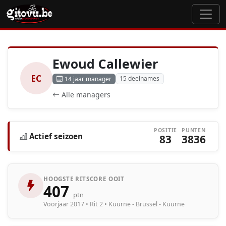
Ewoud Callewier
EC
15 deelnames
14 jaar manager
Alle managers
POSITIE
PUNTEN
Actief seizoen
83
3836
HOOGSTE RITSCORE OOIT
407
ptn
Voorjaar 2017 • Rit 2 • Kuurne - Brussel - Kuurne