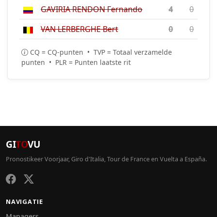
GAVIRIA RENDON Fernando
4
0
VAN LERBERGHE Bert
0
0
CQ = CQ-punten • TVP = Totaal verzamelde
punten • PLR = Punten laatste rit
GI
TO
VU
Pronostikeer Voorjaar, Giro d'Italia, Tour de France en Vuelta a España.
NAVIGATIE
Managers