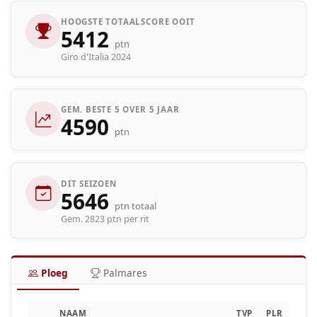
HOOGSTE TOTAALSCORE OOIT
5412
ptn
Giro d'Italia 2024
GEM. BESTE 5 OVER 5 JAAR
4590
ptn
DIT SEIZOEN
5646
ptn totaal
Gem. 2823 ptn per rit
Ploeg
Palmares
NAAM
TVP
PLR