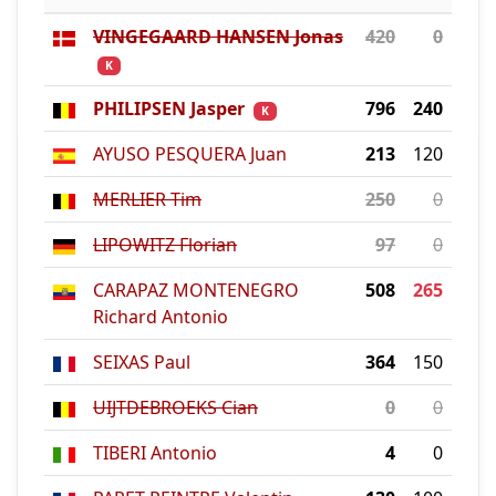
VINGEGAARD HANSEN Jonas
420
0
K
PHILIPSEN Jasper
796
240
K
AYUSO PESQUERA Juan
213
120
MERLIER Tim
250
0
LIPOWITZ Florian
97
0
CARAPAZ MONTENEGRO
508
265
Richard Antonio
SEIXAS Paul
364
150
UIJTDEBROEKS Cian
0
0
TIBERI Antonio
4
0