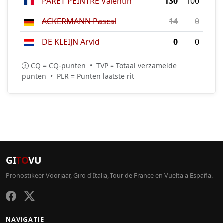
PARET PEINTRE Valentin
130
100
ACKERMANN Pascal
14
0
DE KLEIJN Arvid
0
0
CQ = CQ-punten • TVP = Totaal verzamelde
punten • PLR = Punten laatste rit
GI
TO
VU
Pronostikeer Voorjaar, Giro d'Italia, Tour de France en Vuelta a España.
NAVIGATIE