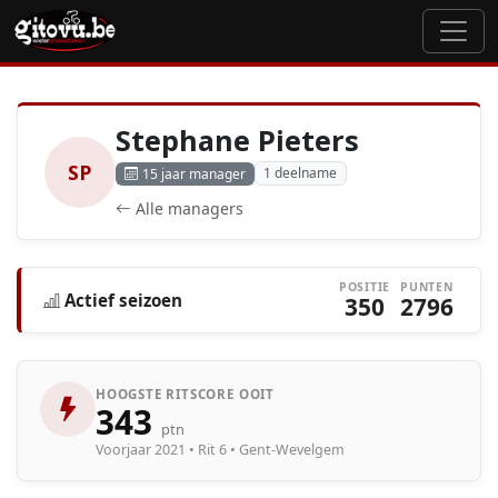
Stephane Pieters
SP
1 deelname
15 jaar manager
Alle managers
POSITIE
PUNTEN
Actief seizoen
350
2796
HOOGSTE RITSCORE OOIT
343
ptn
Voorjaar 2021 • Rit 6 • Gent-Wevelgem