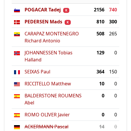
POGACAR Tadej
2156
740
K
PEDERSEN Mads
810
300
K
CARAPAZ MONTENEGRO
508
265
Richard Antonio
JOHANNESSEN Tobias
129
0
Halland
SEIXAS Paul
364
150
RICCITELLO Matthew
10
0
BALDERSTONE ROUMENS
0
0
Abel
ROMO OLIVER Javier
0
0
ACKERMANN Pascal
14
0