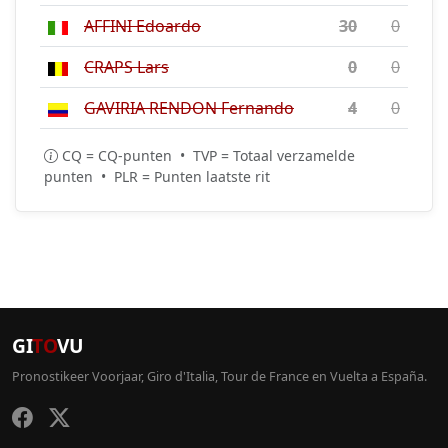
AFFINI Edoardo
30
0
CRAPS Lars
0
0
GAVIRIA RENDON Fernando
4
0
CQ = CQ-punten • TVP = Totaal verzamelde
punten • PLR = Punten laatste rit
GI
TO
VU
Pronostikeer Voorjaar, Giro d'Italia, Tour de France en Vuelta a España.