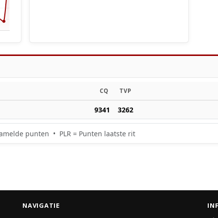
CQ
TVP
9341
3262
amelde punten • PLR = Punten laatste rit
NAVIGATIE
IN