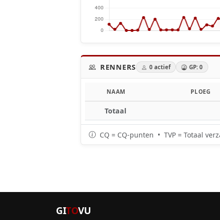
RENNERS
0 actief
GP: 0
NAAM
PLOEG
Totaal
CQ = CQ-punten • TVP = Totaal verz
GI
TO
VU