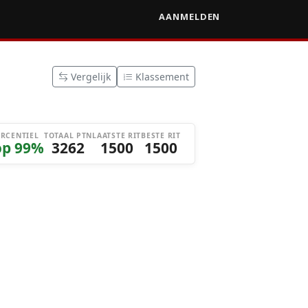
AANMELDEN
Vergelijk
Klassement
ERCENTIEL
TOTAAL PTN
LAATSTE RIT
BESTE RIT
op 99%
3262
1500
1500