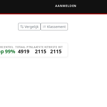
AANMELDEN
Vergelijk
Klassement
ERCENTIEL
TOTAAL PTN
LAATSTE RIT
BESTE RIT
op 99%
4919
2115
2115