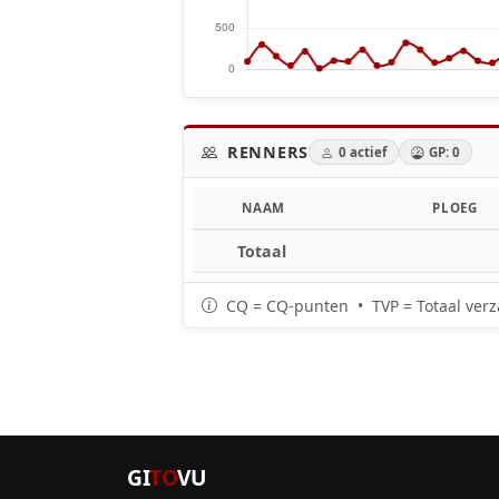
RENNERS
0 actief
GP: 0
NAAM
PLOEG
Totaal
CQ = CQ-punten • TVP = Totaal verz
GI
TO
VU