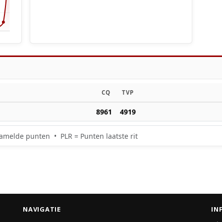
CQ
TVP
8961
4919
amelde punten • PLR = Punten laatste rit
NAVIGATIE
IN