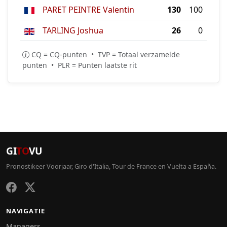
PARET PEINTRE Valentin
130
100
TARLING Joshua
26
0
CQ = CQ-punten • TVP = Totaal verzamelde
punten • PLR = Punten laatste rit
GI
TO
VU
Pronostikeer Voorjaar, Giro d'Italia, Tour de France en Vuelta a España.
NAVIGATIE
Managers