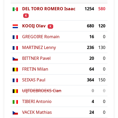
DEL TORO ROMERO Isaac
1254
580
K
KOOIJ Olav
680
120
K
GREGOIRE Romain
16
0
MARTINEZ Lenny
236
130
BITTNER Pavel
20
0
FRETIN Milan
64
0
SEIXAS Paul
364
150
UIJTDEBROEKS Cian
0
0
TIBERI Antonio
4
0
VACEK Mathias
24
0