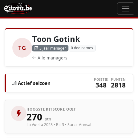
Toon Gotink
TG
0 deelnames
3 jaar manager
Alle managers
POSITIE
PUNTEN
Actief seizoen
348
2818
HOOGSTE RITSCORE OOIT
270
ptn
La Vuelta 2023 • Rit 3 • Suria- Arinsal