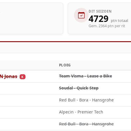
R
DIT SEIZOEN
4729
ptn totaal
Gem. 2364 ptn per rit
PLOEG
 Jonas
Team Visma - Lease a Bike
K
Soudal - Quick Step
Red Bull - Bora - Hansgrohe
Alpecin - Premier Tech
Red Bull - Bora - Hansgrohe