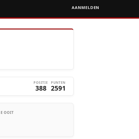
AANMELDEN
POSITIE
PUNTEN
388
2591
E OOIT