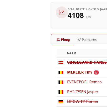
GEM. BESTE 5 OVER 5 JAA
4108
ptn
Ploeg
Palmares
NAAM
VINGEGAARD HANSEN
MERLIER Tim
K
EVENEPOEL Remco
PHILIPSEN Jasper
LIPOWITZ Florian