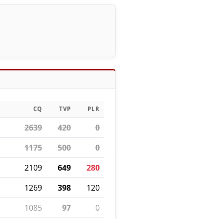
CQ
TVP
PLR
2639
420
0
1175
500
0
2109
649
280
1269
398
120
1085
97
0