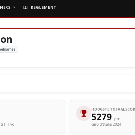
NERS
REGLEMENT
son
eelnames
HOOGSTE TOTAALSCOR
5279
ptn
ti ti Tivo
Giro d'Italia 2024