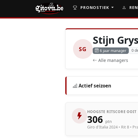
PRONOSTIEK
REN
Stijn Gry
SG
0 d
6 jaar manager
Alle managers
Actief seizoen
HOOGSTE RITSCORE OOIT
306
ptn
Giro d'Italia 2024 • Rit 8 • Pra