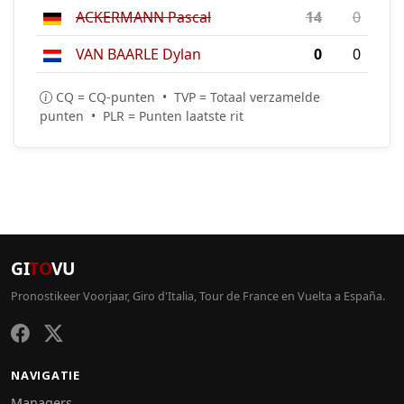
ACKERMANN Pascal
14
0
VAN BAARLE Dylan
0
0
CQ = CQ-punten • TVP = Totaal verzamelde
punten • PLR = Punten laatste rit
GI
TO
VU
Pronostikeer Voorjaar, Giro d'Italia, Tour de France en Vuelta a España.
NAVIGATIE
Managers