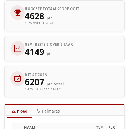
HOOGSTE TOTAALSCORE OOIT
4628
ptn
Giro d'Italia 2024
GEM. BESTE 5 OVER 5 JAAR
4149
ptn
DIT SEIZOEN
6207
ptn totaal
Gem. 3103 ptn per rit
Ploeg
Palmares
NAAM
TVP
PLR