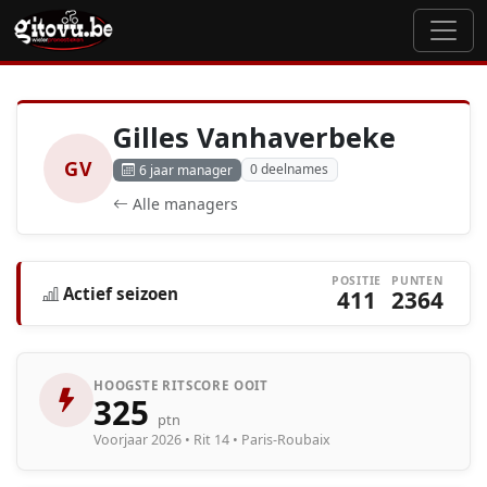
Gilles Vanhaverbeke
GV
0 deelnames
6 jaar manager
Alle managers
POSITIE
PUNTEN
Actief seizoen
411
2364
HOOGSTE RITSCORE OOIT
325
ptn
Voorjaar 2026 • Rit 14 • Paris-Roubaix