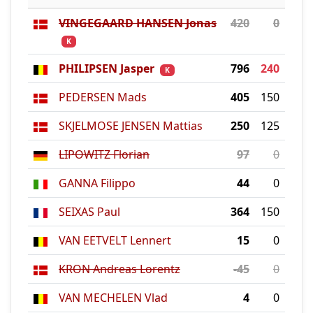
VINGEGAARD HANSEN Jonas
420
0
K
PHILIPSEN Jasper
796
240
K
PEDERSEN Mads
405
150
SKJELMOSE JENSEN Mattias
250
125
LIPOWITZ Florian
97
0
GANNA Filippo
44
0
SEIXAS Paul
364
150
VAN EETVELT Lennert
15
0
KRON Andreas Lorentz
-45
0
VAN MECHELEN Vlad
4
0