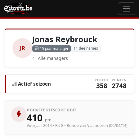
Jonas Reybrouck
JR
11 deelnames
15 jaar manager
Alle managers
POSITIE
PUNTEN
Actief seizoen
358
2748
HOOGSTE RITSCORE OOIT
410
ptn
Voorjaar 2014 • Rit 8 • Ronde van Vlaanderen (06/04/14)