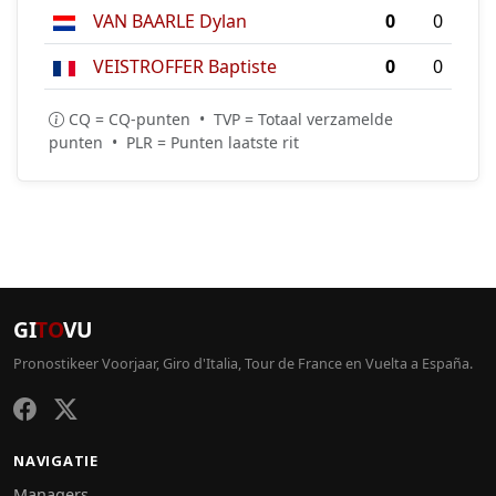
VAN BAARLE Dylan
0
0
VEISTROFFER Baptiste
0
0
CQ = CQ-punten • TVP = Totaal verzamelde
punten • PLR = Punten laatste rit
GI
TO
VU
Pronostikeer Voorjaar, Giro d'Italia, Tour de France en Vuelta a España.
NAVIGATIE
Managers