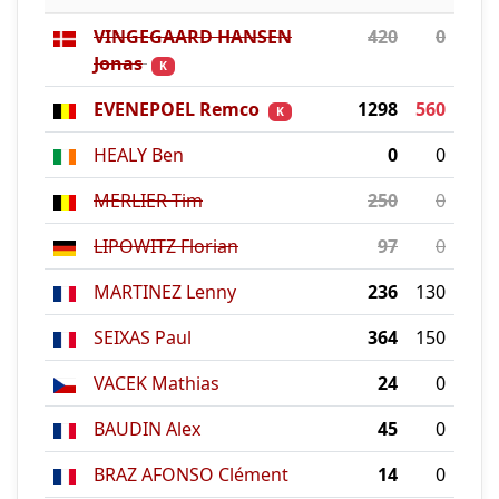
VINGEGAARD HANSEN
420
0
Jonas
K
EVENEPOEL Remco
1298
560
K
HEALY Ben
0
0
MERLIER Tim
250
0
LIPOWITZ Florian
97
0
MARTINEZ Lenny
236
130
SEIXAS Paul
364
150
VACEK Mathias
24
0
BAUDIN Alex
45
0
BRAZ AFONSO Clément
14
0