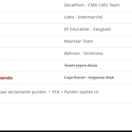
Decathlon - CMA CMG Team
Lotto - Intermarché
EF Education - Easypost
Movistar Team
Bahrain - Victorious
Team Jayco Alula
nando
Caja Rural - Seguros RGA
aal verzamelde punten • PLR = Punten laatste rit