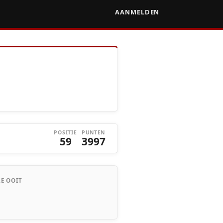
AANMELDEN
POSITIE
PUNTEN
59
3997
E OOIT