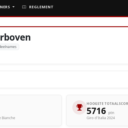
NERS
REGLEMENT
erboven
deelnames
HOOGSTE TOTAALSCOR
5716
ptn
de Bianche
Giro d'Italia 2024