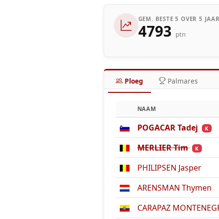
GEM. BESTE 5 OVER 5 JAA
4793
ptn
Ploeg
Palmares
NAAM
POGACAR Tadej
K
MERLIER Tim
K
PHILIPSEN Jasper
ARENSMAN Thymen
CARAPAZ MONTENEGRO