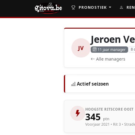
PRONOSTIEK
REN
Jeroen V
JV
8 
11 jaar manager
Alle managers
Actief seizoen
HOOGSTE RITSCORE OOIT
345
ptn
Voorjaar 2021 • Rit 3 • Stra