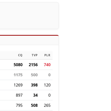
CQ
TVP
PLR
5080
2156
740
1175
500
0
1269
398
120
897
34
0
795
508
265