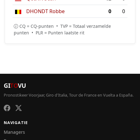
DHONDT Robbe
0
0
CQ = CQ-punten • TVP = Totaal verzamelde
punten • PLR = Punten laatste rit
GI
TO
VU
Pronostikeer Voorjaar, Giro d'Italia, Tour de France en Vuelta a España.
NAVIGATIE
Managers