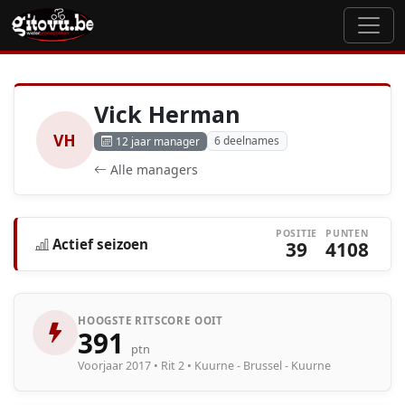
Vick Herman
VH
6 deelnames
12 jaar manager
Alle managers
POSITIE
PUNTEN
Actief seizoen
39
4108
HOOGSTE RITSCORE OOIT
391
ptn
Voorjaar 2017 • Rit 2 • Kuurne - Brussel - Kuurne