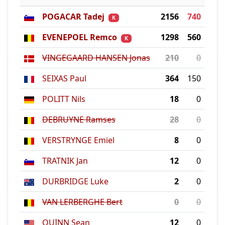
POGACAR Tadej
2156
740
K
EVENEPOEL Remco
1298
560
K
VINGEGAARD HANSEN Jonas
210
0
SEIXAS Paul
364
150
POLITT Nils
18
0
DEBRUYNE Ramses
28
0
VERSTRYNGE Emiel
8
0
TRATNIK Jan
12
0
DURBRIDGE Luke
2
0
VAN LERBERGHE Bert
0
0
QUINN Sean
12
0