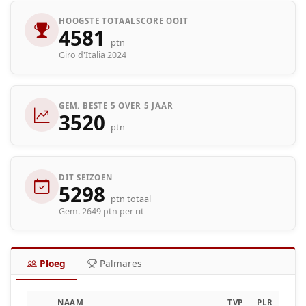
HOOGSTE TOTAALSCORE OOIT
4581
ptn
Giro d'Italia 2024
GEM. BESTE 5 OVER 5 JAAR
3520
ptn
DIT SEIZOEN
5298
ptn totaal
Gem. 2649 ptn per rit
Ploeg
Palmares
NAAM
TVP
PLR