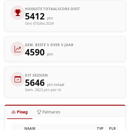
HOOGSTE TOTAALSCORE OOIT
5412
ptn
Giro d'Italia 2024
GEM. BESTE 5 OVER 5 JAAR
4590
ptn
DIT SEIZOEN
5646
ptn totaal
Gem. 2823 ptn per rit
Ploeg
Palmares
NAAM
TVP
PLR