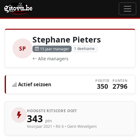
Stephane Pieters
SP
1 deelname
15 jaar manager
Alle managers
POSITIE
PUNTEN
Actief seizoen
350
2796
HOOGSTE RITSCORE OOIT
343
ptn
Voorjaar 2021 • Rit 6 • Gent-Wevelgem