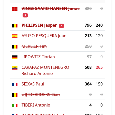
VINGEGAARD HANSEN Jonas
420
0
K
PHILIPSEN Jasper
796
240
K
AYUSO PESQUERA Juan
213
120
MERLIER Tim
250
0
LIPOWITZ Florian
97
0
CARAPAZ MONTENEGRO
508
265
Richard Antonio
SEIXAS Paul
364
150
UIJTDEBROEKS Cian
0
0
TIBERI Antonio
4
0