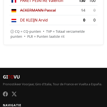
PARET PEINTRE Valentin
130
100
ACKERMANN Pascal
14
0
DE KLEIJN Arvid
0
0
CQ = CQ-punten • TVP = Totaal verzamelde
punten • PLR = Punten laatste rit
GI
TO
VU
Pronostikeer Voorjaar, Giro d'Italia, Tour de France en Vuelta a España.
NAVIGATIE