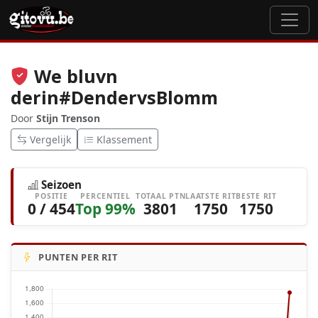
We bluvn
derin#DendervsBlomm
Door
Stijn Trenson
Vergelijk
Klassement
Seizoen
POSITIE
PERCENTIEL
TOTAAL PTN
LAATSTE RIT
BESTE RIT
0 / 454
Top 99%
3801
1750
1750
PUNTEN PER RIT