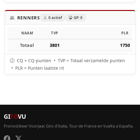
RENNERS
0 actief
GP: 0
NAAM
TVP
PLR
Totaal
3801
1750
CQ = CQ-punten • TVP = Totaal verzamelde punten
• PLR = Punten laatste rit
GI
TO
VU
Pronostikeer Voorjaar, Giro d'Italia, Tour de France en Vuelta a España.