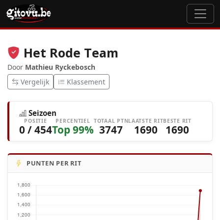
Het Rode Team
Door
Mathieu Ryckebosch
Vergelijk
Klassement
Seizoen
POSITIE
PERCENTIEL
TOTAAL PTN
LAATSTE RIT
BESTE RIT
0 / 454
Top 99%
3747
1690
1690
PUNTEN PER RIT