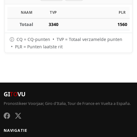
NAAM
TVP
PLR
Totaal
3340
1560
CQ = CQ-punten • TVP = Totaal verzamelde punten
• PLR = Punten laatste rit
GI
TO
VU
Pronostikeer Voorjaar, Giro d'Italia, Tour de France en Vuelta a España.
NAVIGATIE