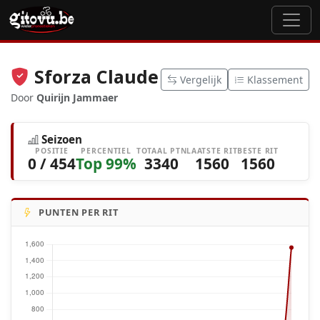
Sforza Claude
Vergelijk
Klassement
Door
Quirijn Jammaer
Seizoen
POSITIE
PERCENTIEL
TOTAAL PTN
LAATSTE RIT
BESTE RIT
0 / 454
Top 99%
3340
1560
1560
PUNTEN PER RIT