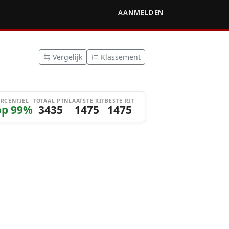
AANMELDEN
Vergelijk
Klassement
ERCENTIEL
TOTAAL PTN
LAATSTE RIT
BESTE RIT
op 99%
3435
1475
1475