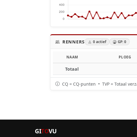
RENNERS
0 actief
GP: 0
NAAM
PLOEG
Totaal
CQ = CQ-punten • TVP = Totaal verz
GI
TO
VU