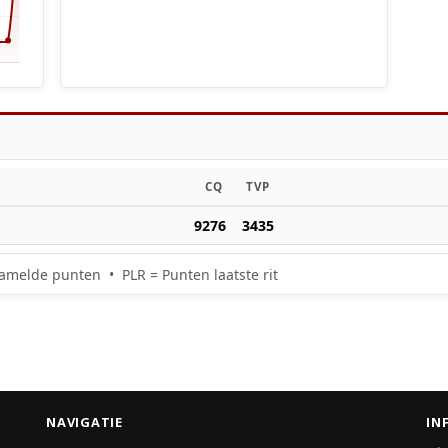
CQ
TVP
9276
3435
amelde punten • PLR = Punten laatste rit
NAVIGATIE
IN