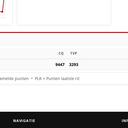
CQ
TVP
9447
3293
amelde punten • PLR = Punten laatste rit
NAVIGATIE
IN