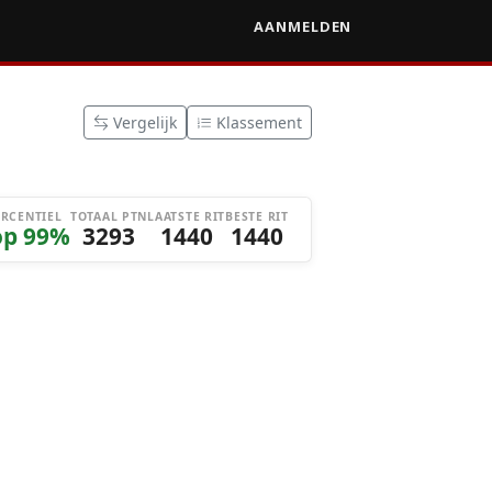
AANMELDEN
Vergelijk
Klassement
ERCENTIEL
TOTAAL PTN
LAATSTE RIT
BESTE RIT
op 99%
3293
1440
1440