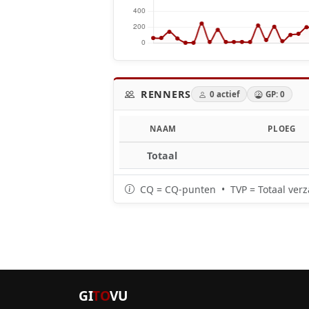
RENNERS
0 actief
GP: 0
NAAM
PLOEG
Totaal
CQ = CQ-punten • TVP = Totaal verz
GI
TO
VU