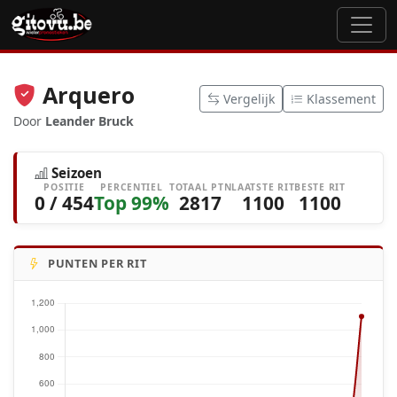
Arquero
Vergelijk
Klassement
Door
Leander Bruck
Seizoen
POSITIE
PERCENTIEL
TOTAAL PTN
LAATSTE RIT
BESTE RIT
0 / 454
Top 99%
2817
1100
1100
PUNTEN PER RIT