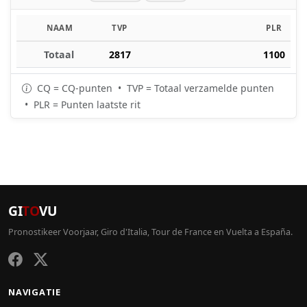
NAAM
TVP
PLR
Totaal
2817
1100
CQ = CQ-punten • TVP = Totaal verzamelde punten
• PLR = Punten laatste rit
GI
TO
VU
Pronostikeer Voorjaar, Giro d'Italia, Tour de France en Vuelta a España.
NAVIGATIE