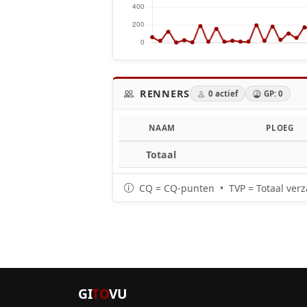
RENNERS
0 actief
GP: 0
NAAM
PLOEG
Totaal
CQ = CQ-punten • TVP = Totaal verz
GI
TO
VU