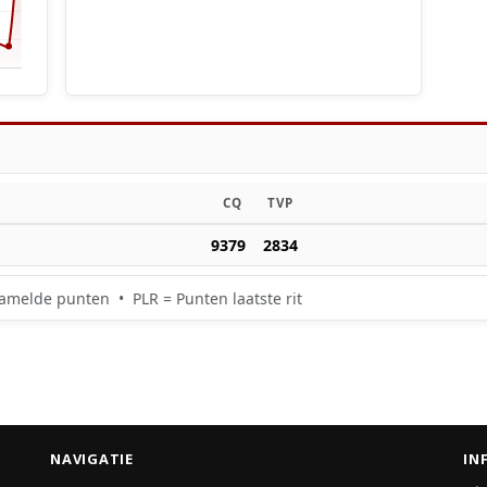
CQ
TVP
9379
2834
amelde punten • PLR = Punten laatste rit
NAVIGATIE
IN