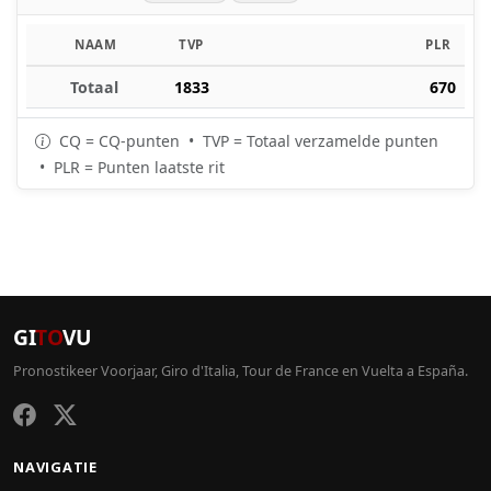
NAAM
TVP
PLR
Totaal
1833
670
CQ = CQ-punten • TVP = Totaal verzamelde punten
• PLR = Punten laatste rit
GI
TO
VU
Pronostikeer Voorjaar, Giro d'Italia, Tour de France en Vuelta a España.
NAVIGATIE