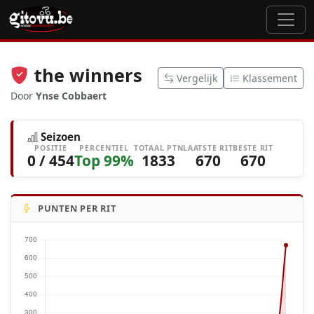
the winners
Vergelijk
Klassement
Door
Ynse Cobbaert
Seizoen
POSITIE
PERCENTIEL
TOTAAL PTN
LAATSTE RIT
BESTE RIT
0 / 454
Top 99%
1833
670
670
PUNTEN PER RIT