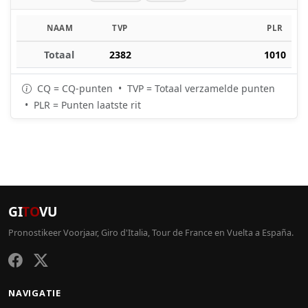
NAAM
TVP
PLR
Totaal
2382
1010
CQ = CQ-punten • TVP = Totaal verzamelde punten
• PLR = Punten laatste rit
GI
TO
VU
Pronostikeer Voorjaar, Giro d'Italia, Tour de France en Vuelta a España.
NAVIGATIE