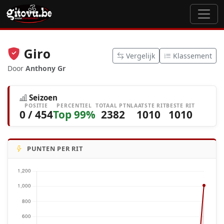
Giro
Vergelijk
Klassement
Door
Anthony Gr
Seizoen
POSITIE
PERCENTIEL
TOTAAL PTN
LAATSTE RIT
BESTE RIT
0 / 454
Top 99%
2382
1010
1010
PUNTEN PER RIT