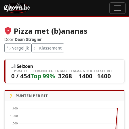
Pizza met (b)ananas
Door
Daan Stragier
Vergelijk
Klassement
Seizoen
POSITIE
PERCENTIEL
TOTAAL PTN
LAATSTE RIT
BESTE RIT
0 / 454
Top 99%
3268
1400
1400
PUNTEN PER RIT