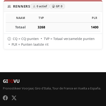
RENNERS
0 actief
GP: 0
NAAM
TVP
PLR
Totaal
3268
1400
CQ = CQ-punten • TVP = Totaal verzamelde punten
• PLR = Punten laatste rit
GI
TO
VU
Pronostikeer Voorjaar, Giro d'Italia, Tour de France en Vuelta a España.