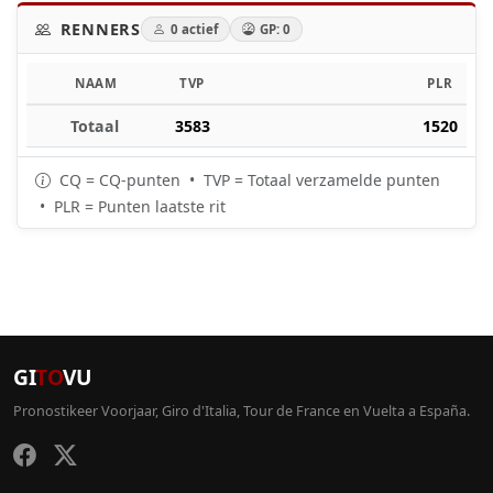
RENNERS
0 actief
GP: 0
NAAM
TVP
PLR
Totaal
3583
1520
CQ = CQ-punten • TVP = Totaal verzamelde punten
• PLR = Punten laatste rit
GI
TO
VU
Pronostikeer Voorjaar, Giro d'Italia, Tour de France en Vuelta a España.