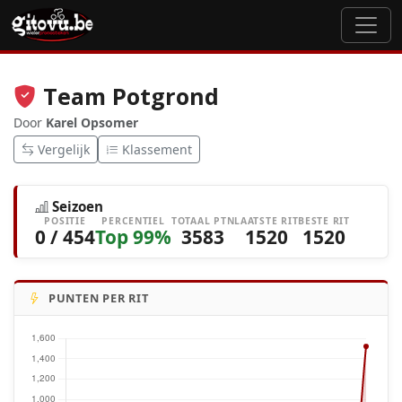
Team Potgrond
Door
Karel Opsomer
Vergelijk
Klassement
Seizoen
POSITIE
PERCENTIEL
TOTAAL PTN
LAATSTE RIT
BESTE RIT
0 / 454
Top 99%
3583
1520
1520
PUNTEN PER RIT