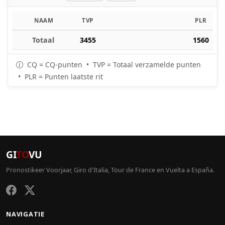
NAAM
TVP
PLR
Totaal
3455
1560
CQ = CQ-punten • TVP = Totaal verzamelde punten
• PLR = Punten laatste rit
GI
TO
VU
Pronostikeer Voorjaar, Giro d'Italia, Tour de France en Vuelta a España.
NAVIGATIE