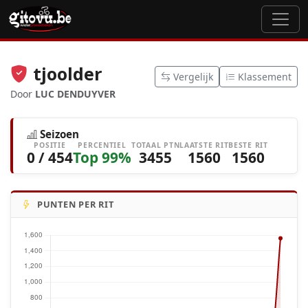
tjoolder
Vergelijk
Klassement
Door
LUC DENDUYVER
Seizoen
POSITIE
PERCENTIEL
TOTAAL PTN
LAATSTE RIT
BESTE RIT
0 / 454
Top 99%
3455
1560
1560
PUNTEN PER RIT