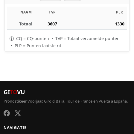
NAAM
TVP
PLR
Totaal
3607
1330
CQ = CQ-punten • TVP = Totaal verzamelde punten
• PLR = Punten laatste rit
GI
TO
VU
Pronostikeer Voorjaar, Giro d'Italia, Tour de France en Vuelta a España.
NAVIGATIE