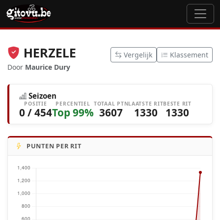
HERZELE
Vergelijk
Klassement
Door
Maurice Dury
Seizoen
POSITIE
PERCENTIEL
TOTAAL PTN
LAATSTE RIT
BESTE RIT
0 / 454
Top 99%
3607
1330
1330
PUNTEN PER RIT