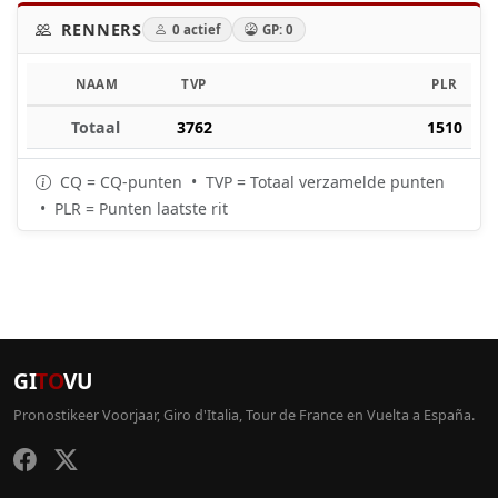
RENNERS
0 actief
GP: 0
NAAM
TVP
PLR
Totaal
3762
1510
CQ = CQ-punten • TVP = Totaal verzamelde punten
• PLR = Punten laatste rit
GI
TO
VU
Pronostikeer Voorjaar, Giro d'Italia, Tour de France en Vuelta a España.