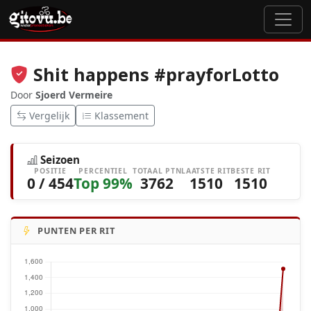
Shit happens #prayforLotto
Door
Sjoerd Vermeire
Vergelijk
Klassement
Seizoen
POSITIE
PERCENTIEL
TOTAAL PTN
LAATSTE RIT
BESTE RIT
0 / 454
Top 99%
3762
1510
1510
PUNTEN PER RIT