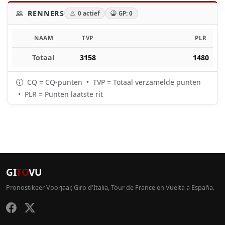
RENNERS
0 actief
GP: 0
NAAM
TVP
PLR
Totaal
3158
1480
CQ = CQ-punten • TVP = Totaal verzamelde punten
• PLR = Punten laatste rit
GI
TO
VU
Pronostikeer Voorjaar, Giro d'Italia, Tour de France en Vuelta a España.