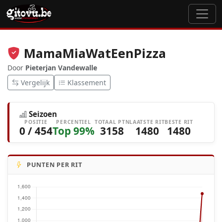
MamaMiaWatEenPizza
Door
Pieterjan Vandewalle
Vergelijk
Klassement
Seizoen
POSITIE
PERCENTIEL
TOTAAL PTN
LAATSTE RIT
BESTE RIT
0 / 454
Top 99%
3158
1480
1480
PUNTEN PER RIT