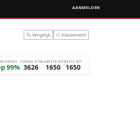
AANMELDEN
Vergelijk
Klassement
ERCENTIEL
TOTAAL PTN
LAATSTE RIT
BESTE RIT
op 99%
3626
1650
1650