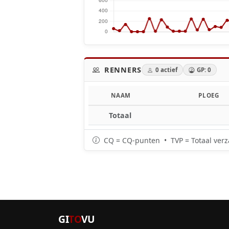
RENNERS
0 actief
GP: 0
NAAM
PLOEG
Totaal
CQ = CQ-punten • TVP = Totaal verz
GI
TO
VU