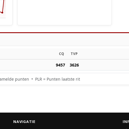
CQ
TVP
9457
3626
amelde punten • PLR = Punten laatste rit
NAVIGATIE
IN