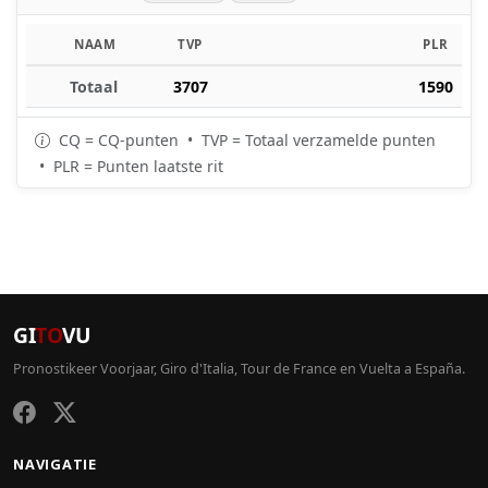
NAAM
TVP
PLR
Totaal
3707
1590
CQ = CQ-punten • TVP = Totaal verzamelde punten
• PLR = Punten laatste rit
GI
TO
VU
Pronostikeer Voorjaar, Giro d'Italia, Tour de France en Vuelta a España.
NAVIGATIE