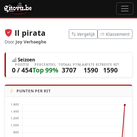
Il pirata
Vergelijk
Klassement
Door
Joy Verhaeghe
Seizoen
POSITIE
PERCENTIEL
TOTAAL PTN
LAATSTE RIT
BESTE RIT
0 / 454
Top 99%
3707
1590
1590
PUNTEN PER RIT