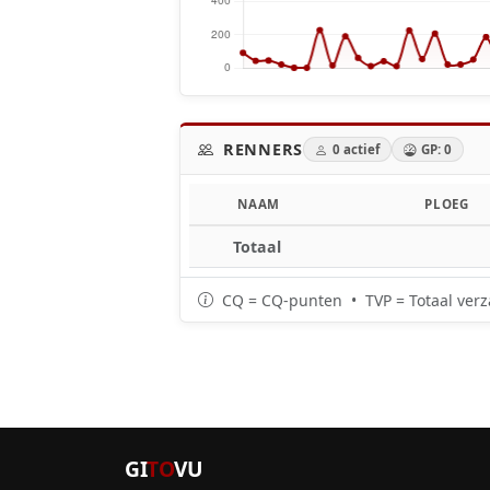
RENNERS
0 actief
GP: 0
NAAM
PLOEG
Totaal
CQ = CQ-punten • TVP = Totaal verz
GI
TO
VU