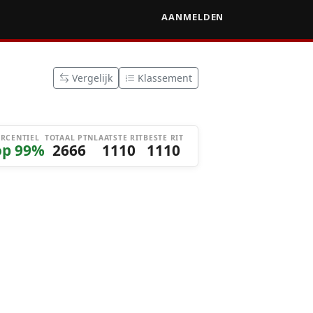
AANMELDEN
Vergelijk
Klassement
ERCENTIEL
TOTAAL PTN
LAATSTE RIT
BESTE RIT
op 99%
2666
1110
1110