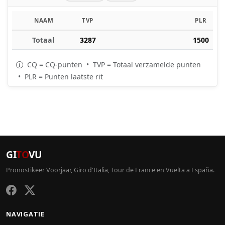
NAAM
TVP
PLR
Totaal
3287
1500
CQ = CQ-punten • TVP = Totaal verzamelde punten
• PLR = Punten laatste rit
GI
TO
VU
Pronostikeer Voorjaar, Giro d'Italia, Tour de France en Vuelta a España.
NAVIGATIE