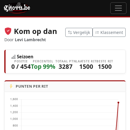
Kom op dan
Vergelijk
Klassement
Door
Levi Lambrecht
Seizoen
POSITIE
PERCENTIEL
TOTAAL PTN
LAATSTE RIT
BESTE RIT
0 / 454
Top 99%
3287
1500
1500
PUNTEN PER RIT