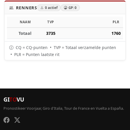
RENNERS
0 actief
GP: 0
NAAM
TVP
PLR
Totaal
3735
1760
CQ = CQ-punten • TVP = Totaal verzamelde punten
• PLR = Punten laatste rit
GI
TO
VU
Pronostikeer Voorjaar, Giro d'Italia, Tour de France en Vuelta a España.