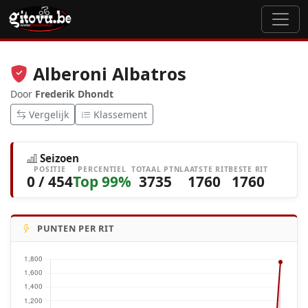
Alberoni Albatros
Door
Frederik Dhondt
Vergelijk
Klassement
Seizoen
POSITIE
PERCENTIEL
TOTAAL PTN
LAATSTE RIT
BESTE RIT
0 / 454
Top 99%
3735
1760
1760
PUNTEN PER RIT